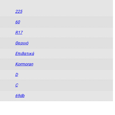
225
60
R17
Θερινό
Eπιβατικά
Kormoran
D
C
69db