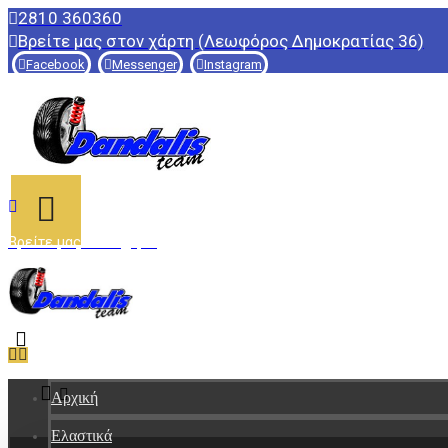
2810 360360
Βρείτε μας στον χάρτη (Λεωφόρος Δημοκρατίας 36)
Facebook
Messenger
Instagram
Βρείτε μας στον χάρτη
Αρχική
Ελαστικά