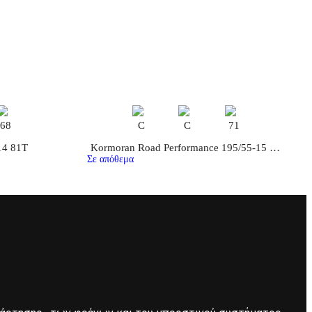
68
C
C
71
14 81T
Kormoran Road Performance 195/55-15 85H
Σε απόθεμα