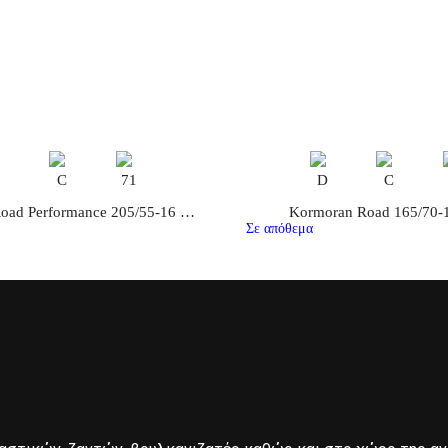
C
C
71
D
C
Kormoran Road Performance 205/55-16 94V
Kormoran Road 165/70-
Σε απόθεμα