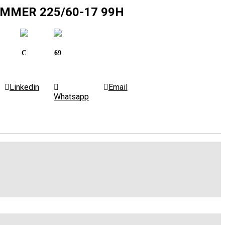
UMMER 225/60-17 99H
C
69
Linkedin
Email
Whatsapp