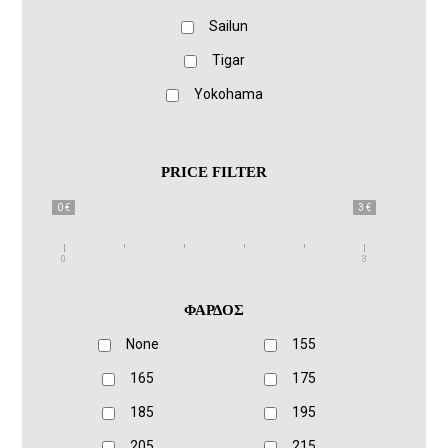
Sailun
Tigar
Yokohama
PRICE FILTER
0 €
3 €
0
3
ΦΑΡΔΟΣ
None
155
165
175
185
195
205
215