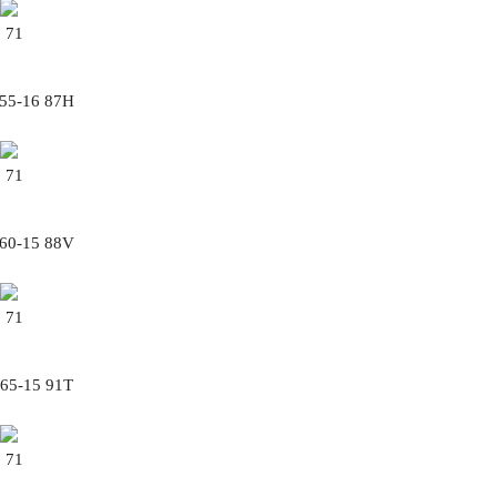
71
/55-16 87H
71
/60-15 88V
71
/65-15 91T
71