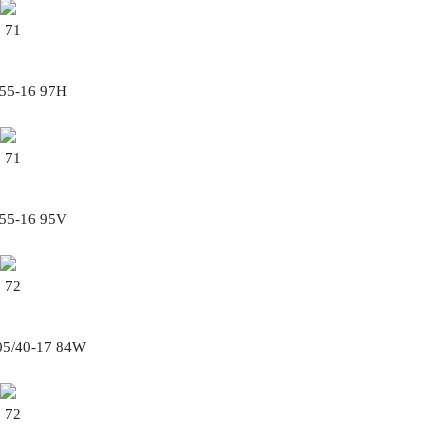
71
/55-16 97H
71
/55-16 95V
72
205/40-17 84W
72