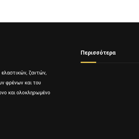
Περισσότερα
ς ελαστικών, ζαντών,
Δείτε Ελαστικά
ων φρένων και του
Υπηρεσίες
ονο και ολοκληρωμένο
Mini Service
Εξοπλισμος - Μηχανήμα
Επικοινωνία
Ποιοι Είμαστε