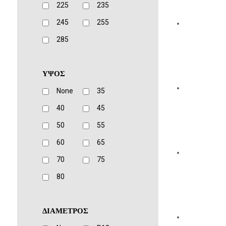
225
235
245
255
285
ΥΨΟΣ
None
35
40
45
50
55
60
65
70
75
80
ΔΙΑΜΕΤΡΟΣ