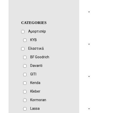
CATEGORIES
Αμορτισέρ
KYB
Ελαστικά
BF Goodrich
Davanti
GITI
Kenda
Kleber
Kormoran
Lassa