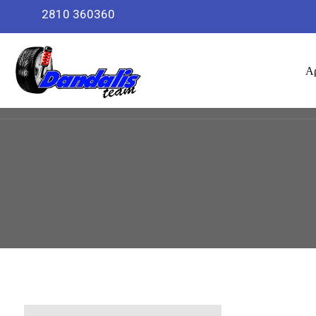
2810 360360
Α