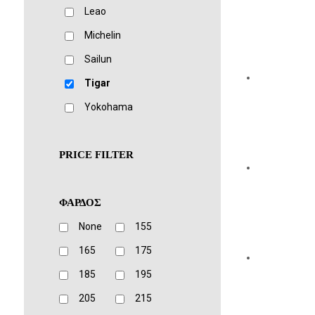
Leao
Michelin
Sailun
Tigar
Yokohama
PRICE FILTER
ΦΑΡΔΟΣ
None
155
165
175
185
195
205
215