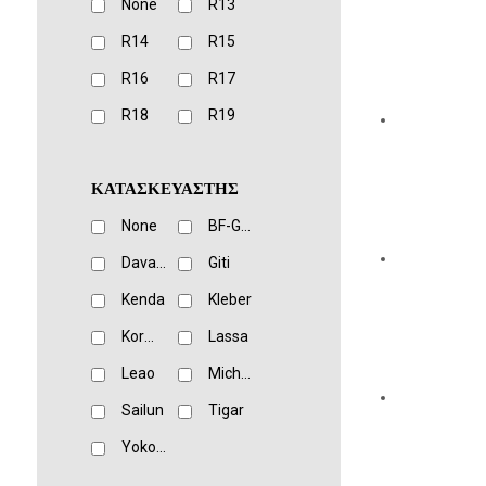
None
R13
R14
R15
R16
R17
R18
R19
ΚΑΤΑΣΚΕΥΑΣΤΗΣ
None
BF-Goodrich
Davanti
Giti
Kenda
Kleber
Kormoran
Lassa
Leao
Michelin
Sailun
Tigar
Yokohama