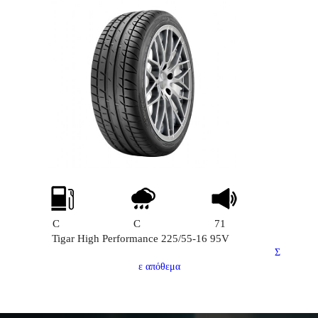
C
C
71
Tigar High Performance 225/55-16 95V
Σ
ε απόθεμα