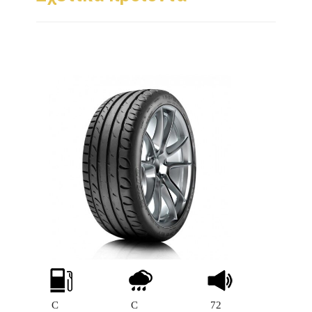
C
C
72