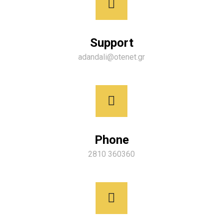
Support
adandali@otenet.gr
Phone
2810 360360