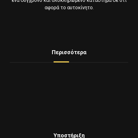
ένα σύγχρονο και ολοκληρωμένο κατάστημα σε ότι
αφορά το αυτοκίνητο.
Περισσότερα
Δείτε Ελαστικά
Υπηρεσίες
Mini Service
Εξοπλισμος - Μηχανήματα
Επικοινωνία
Ποιοι Είμαστε
Υποστήριξη