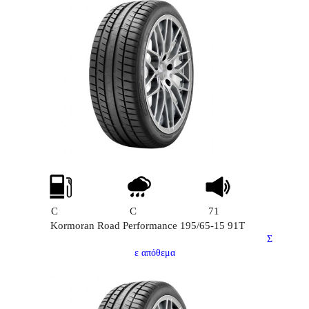
C
C
71
Kormoran Road Performance 195/65-15 91T
Σ
ε απόθεμα