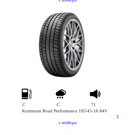
ε απόθεμα
C
C
71
Kormoran Road Performance 195/45-16 84V
Σ
ε απόθεμα