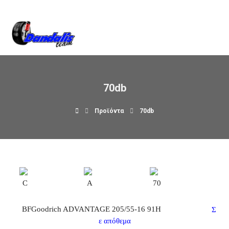
Βρείτε μας στον χάρτη
70db
Προϊόντα
70db
C
A
70
BFGoodrich ADVANTAGE 205/55-16 91H
Σ
ε απόθεμα