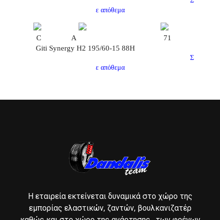
Σ
ε απόθεμα
C
A
71
Giti Synergy H2 195/60-15 88H
Σ
ε απόθεμα
Η εταιρεία εκτείνεται δυναμικά στο χώρο της
εμπορίας ελαστικών, ζαντών, βουλκανιζατέρ
καθώς και στο χώρο της ανάρτησης , των φρένων