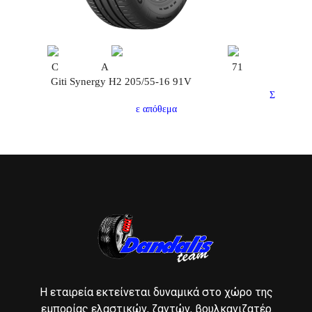
C
A
71
Giti Synergy H2 205/55-16 91V
Σ
ε απόθεμα
Η εταιρεία εκτείνεται δυναμικά στο χώρο της
εμπορίας ελαστικών, ζαντών, βουλκανιζατέρ