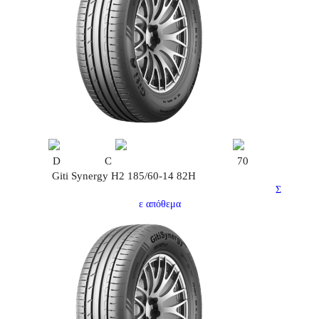
D
C
70
Giti Synergy H2 185/60-14 82H
Σ
ε απόθεμα