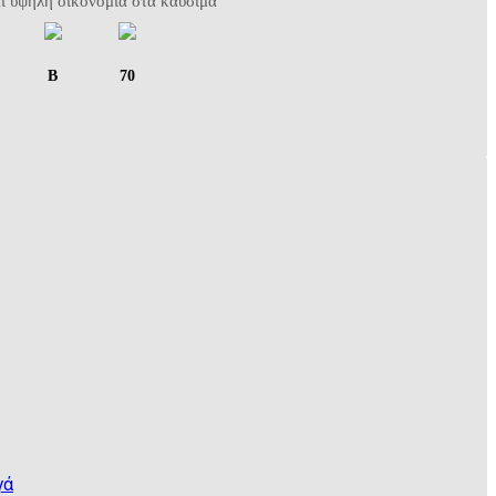
ι υψηλή οικονομία στα καύσιμα
B
70
γά