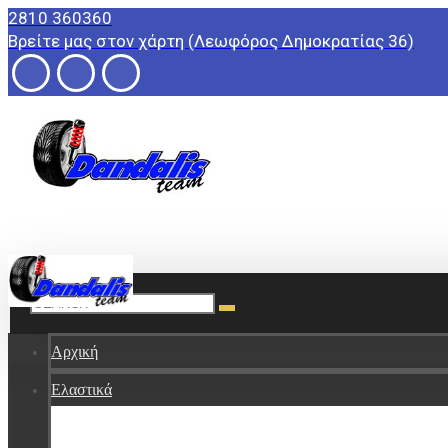
2810 360360
Βρείτε μας στον χάρτη (Λεωφόρος Δημοκρατίας 36)
Βρείτε μας στον χάρτη
Αρχική
Ελαστικά