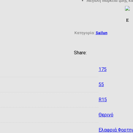
Μεγάλη διάρκεια ζωής κα
E
Κατηγορία:
Sailun
175
55
R15
Θερινό
Ελαφριά Φορτη