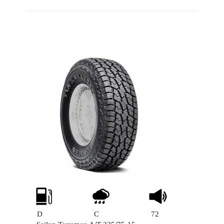
D
C
72