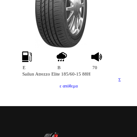
E
B
70
Sailun Atrezzo Elite 185/60-15 88H
Σ
ε απόθεμα