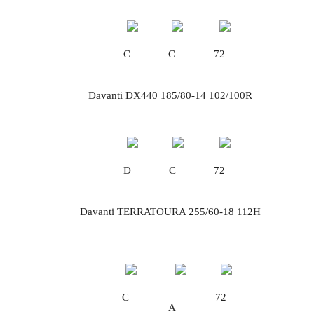
C
C
72
Davanti DX440 185/80-14 102/100R
D
C
72
Davanti TERRATOURA 255/60-18 112H
C
72
A