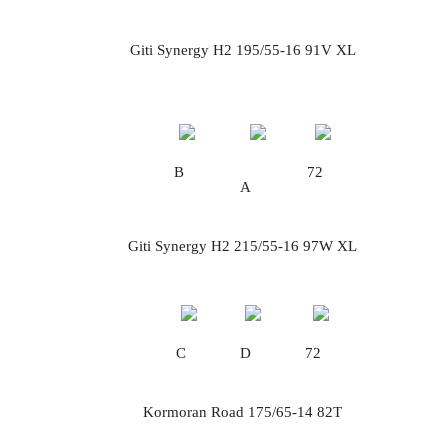
Giti Synergy H2 195/55-16 91V XL
B
72
A
Giti Synergy H2 215/55-16 97W XL
C
D
72
Kormoran Road 175/65-14 82T