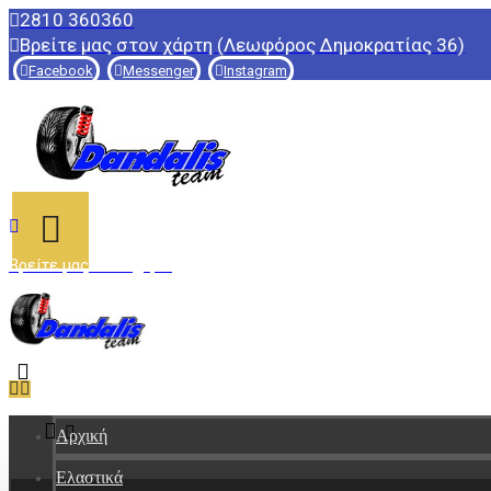
2810 360360
Βρείτε μας στον χάρτη (Λεωφόρος Δημοκρατίας 36)
Facebook
Messenger
Instagram
Βρείτε μας στον χάρτη
Αρχική
Ελαστικά