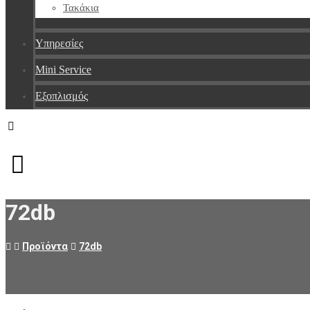
Τακάκια
Υπηρεσίες
Mini Service
Εξοπλισμός
Facebook
Messenger
Instagram
72db
Προϊόντα
72db