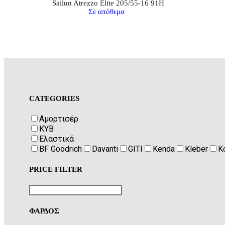
Sailun Atrezzo Elite 205/55-16 91H
Σε απόθεμα
CATEGORIES
Αμορτισέρ
KYB
Ελαστικά
BF Goodrich
Davanti
GITI
Kenda
Kleber
K
PRICE FILTER
ΦΑΡΔΟΣ