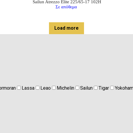
Sailun Atrezzo Elite 225/65-17 102H
Σε απόθεμα
Load more
ormoran
Lassa
Leao
Michelin
Sailun
Tigar
Yokoha