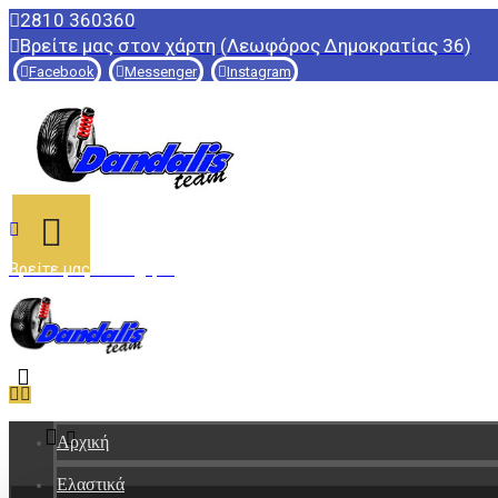
2810 360360
Βρείτε μας στον χάρτη (Λεωφόρος Δημοκρατίας 36)
Facebook
Messenger
Instagram
Βρείτε μας στον χάρτη
Αρχική
Ελαστικά