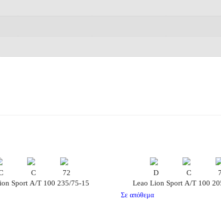
C
C
72
D
C
ion Sport Α/Τ 100 235/75-15
Leao Lion Sport Α/Τ 100 20
Σε απόθεμα