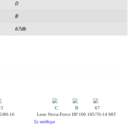
D
B
67db
73
C
B
67
5/80-16
Leao Nova-Force HP 100 185/70-14 88T
Σε απόθεμα