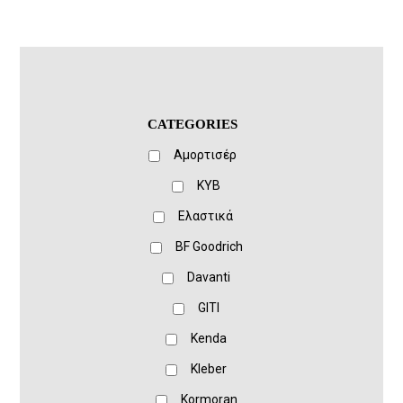
CATEGORIES
Αμορτισέρ
KYB
Ελαστικά
BF Goodrich
Davanti
GITI
Kenda
Kleber
Kormoran