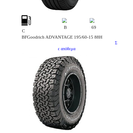
B
69
C
BFGoodrich ADVANTAGE 195/60-15 88H
Σ
ε απόθεμα