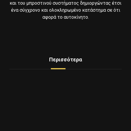
και του μπροστινού συστήματος δημιοργώντας έτσι
ένα σύγχρονο και ολοκληρωμένο κατάστημα σε ότι
αφορά το αυτοκίνητο.
Περισσότερα
Δείτε Ελαστικά
Υπηρεσίες
Mini Service
Εξοπλισμος - Μηχανήματα
Επικοινωνία
Ποιοι Είμαστε