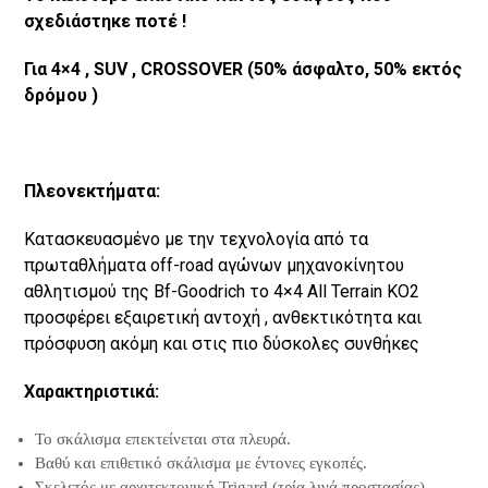
σχεδιάστηκε ποτέ !
Για 4×4 ,
SUV
,
CROSSOVER
(50% άσφαλτο, 50% εκτός
δρόμου )
Πλεονεκτήματα:
Κατασκευασμένο με την τεχνολογία από τα
πρωταθλήματα off-road αγώνων μηχανοκίνητου
αθλητισμού της Bf-Goodrich το 4×4 All Terrain KO2
προσφέρει εξαιρετική αντοχή , ανθεκτικότητα και
πρόσφυση ακόμη και στις πιο δύσκολες συνθήκες
Xαρακτηριστικά:
Το σκάλισμα επεκτείνεται στα πλευρά.
Βαθύ και επιθετικό σκάλισμα με έντονες εγκοπές.
Σκελετός με αρχιτεκτονική Trigard (τρία λινά προστασίας).