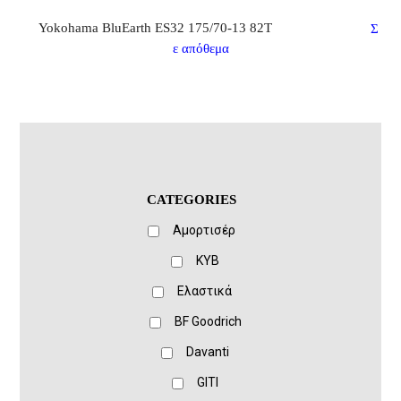
Yokohama BluEarth ES32 175/70-13 82T
Σ
ε απόθεμα
CATEGORIES
Αμορτισέρ
KYB
Ελαστικά
BF Goodrich
Davanti
GITI