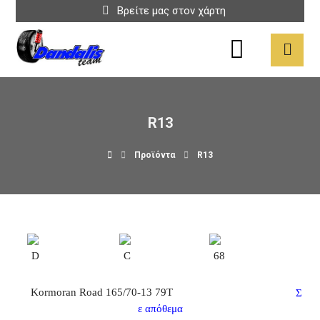
Βρείτε μας στον χάρτη
R13
Προϊόντα
R13
D
C
68
Kormoran Road 165/70-13 79Τ
Σ
ε απόθεμα