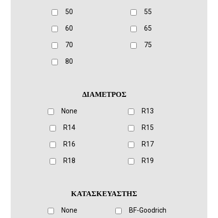
50
55
60
65
70
75
80
ΔΙΑΜΕΤΡΟΣ
None
R13
R14
R15
R16
R17
R18
R19
ΚΑΤΑΣΚΕΥΑΣΤΗΣ
None
BF-Goodrich