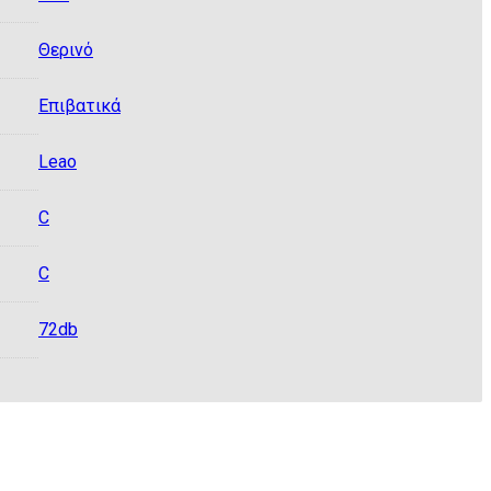
Θερινό
Eπιβατικά
Leao
C
C
72db