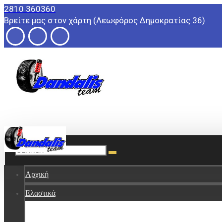
2810 360360
Βρείτε μας στον χάρτη (Λεωφόρος Δημοκρατίας 36)
Βρείτε μας στον χάρτη
Αρχική
Ελαστικά