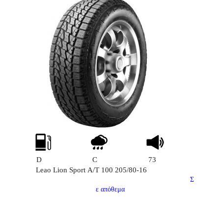
D
C
73
Leao Lion Sport Α/Τ 100 205/80-16
Σ
ε απόθεμα