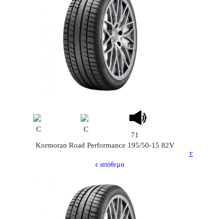
C
C
71
Kormoran Road Performance 195/50-15 82V
Σ
ε απόθεμα