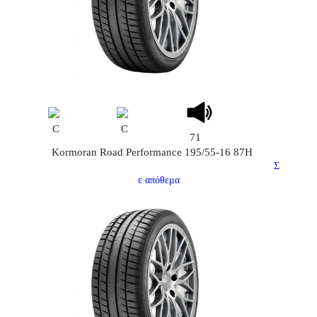
C
C
71
Kormoran Road Performance 195/55-16 87H
Σ
ε απόθεμα