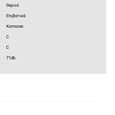
Θερινό
Eπιβατικά
Kormoran
C
C
71db