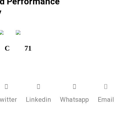
d Performance
V
C
71
witter
Linkedin
Whatsapp
Email