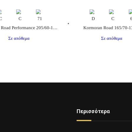
C
C
71
D
C
Kormoran Road Performance 205/60-16 92H
Kormoran Road 165/70-1
Σε απόθεμα
Σε απόθεμα
Περισσότερα