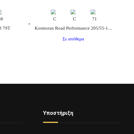
68
C
C
71
3 79Τ
Kormoran Road Performance 205/55-16 91H
Σε απόθεμα
Υποστήριξη