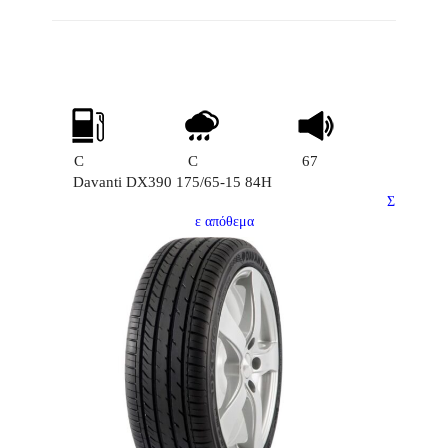
C
C
67
Davanti DX390 175/65-15 84H
Σ
ε απόθεμα