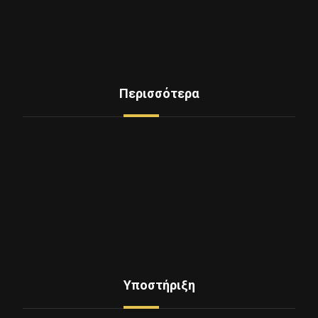
Περισσότερα
Δείτε Ελαστικά
Υπηρεσίες
Mini Service
Εξοπλισμος - Μηχανήματα
Επικοινωνία
Ποιοι Είμαστε
Υποστήριξη