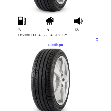
B
A
68
Davanti DX640 225/45-18 95Y
Σ
ε απόθεμα