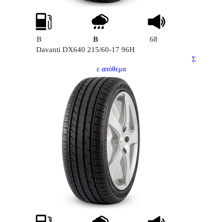
Β
B
68
Davanti DX640 215/60-17 96Η
Σ
ε απόθεμα