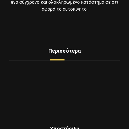
ένα σύγχρονο και ολοκληρωμένο κατάστημα σε ότι
αφορά το αυτοκίνητο.
Περισσότερα
Δείτε Ελαστικά
Υπηρεσίες
Mini Service
Εξοπλισμος - Μηχανήματα
Επικοινωνία
Ποιοι Είμαστε
Υποστήριξη