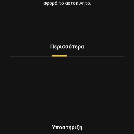
αφορά το αυτοκίνητο.
Περισσότερα
Δείτε Ελαστικά
Υπηρεσίες
Mini Service
Εξοπλισμος - Μηχανήματα
Επικοινωνία
Ποιοι Είμαστε
Υποστήριξη