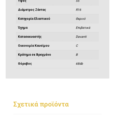
Ύψος
55
Διάμετρος Ζάντας
R16
Κατηγορία Ελαστικού
Θερινό
Όχημα
Eπιβατικά
Κατασκευαστής
Davanti
Οικονομία Καυσίμου
C
Κράτημα σε Βρεγμένο
B
Θόρυβος
68db
Σχετικά προϊόντα