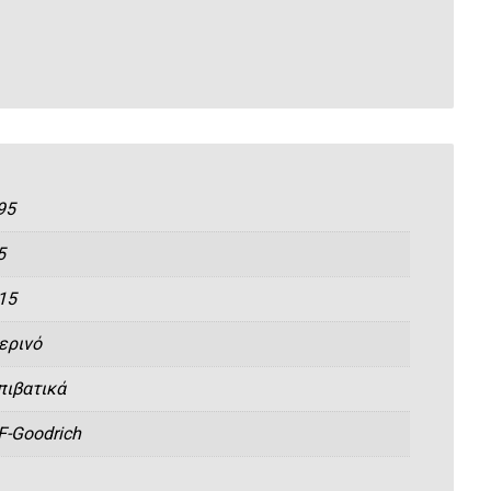
95
5
15
ερινό
πιβατικά
F-Goodrich