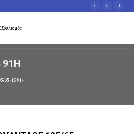
Εξοπλισμός
5 91H
5/65-15 91H