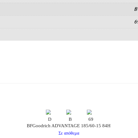
B
6
D
B
69
BFGoodrich ADVANTAGE 185/60-15 84H
Σε απόθεμα