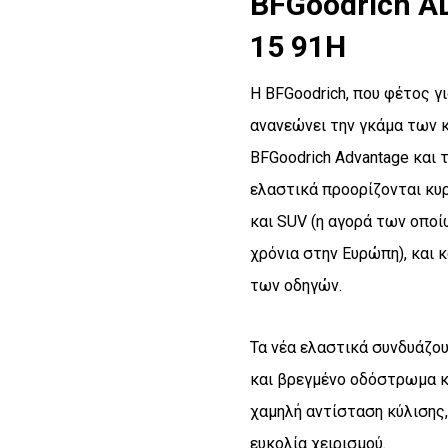
BFGoodrich A
15 91H
Η BFGoodrich, που φέτος γι
ανανεώνει την γκάμα των 
BFGoodrich Advantage και τ
ελαστικά προορίζονται κυρ
και SUV (η αγορά των οποί
χρόνια στην Ευρώπη), και
των οδηγών.
Τα νέα ελαστικά συνδυάζο
και βρεγμένο οδόστρωμα κα
χαμηλή αντίσταση κύλισης,
ευκολία χειρισμού.