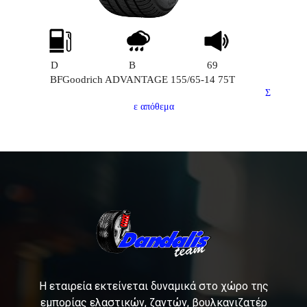
D
B
69
BFGoodrich ADVANTAGE 155/65-14 75T
Σ
ε απόθεμα
Η εταιρεία εκτείνεται δυναμικά στο χώρο της
εμπορίας ελαστικών, ζαντών, βουλκανιζατέρ