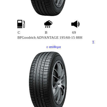
C
B
69
BFGoodrich ADVANTAGE 195/60-15 88H
Σ
ε απόθεμα