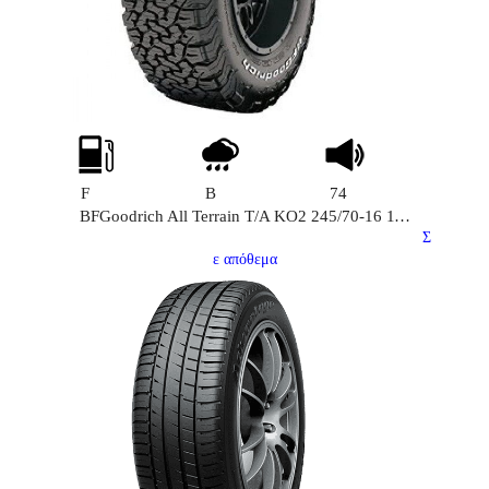
F
B
74
BFGoodrich All Terrain T/A KO2 245/70-16 111H
Σ
ε απόθεμα