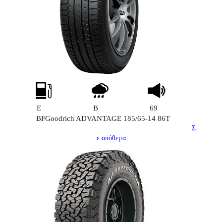
E
B
69
BFGoodrich ADVANTAGE 185/65-14 86T
Σ
ε απόθεμα