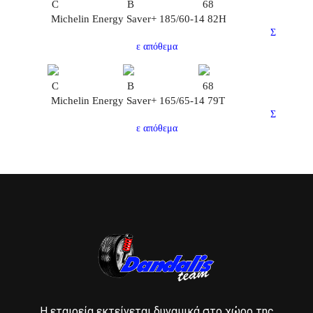
C
B
68
Michelin Energy Saver+ 185/60-14 82H
Σ
ε απόθεμα
C
B
68
Michelin Energy Saver+ 165/65-14 79T
Σ
ε απόθεμα
Η εταιρεία εκτείνεται δυναμικά στο χώρο της