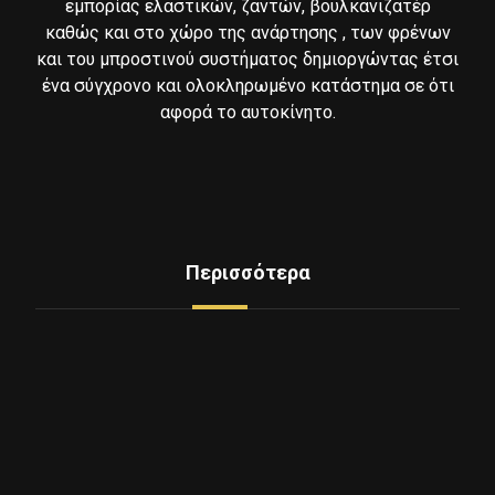
εμπορίας ελαστικών, ζαντών, βουλκανιζατέρ
καθώς και στο χώρο της ανάρτησης , των φρένων
και του μπροστινού συστήματος δημιοργώντας έτσι
ένα σύγχρονο και ολοκληρωμένο κατάστημα σε ότι
αφορά το αυτοκίνητο.
Περισσότερα
Δείτε Ελαστικά
Υπηρεσίες
Mini Service
Εξοπλισμος - Μηχανήματα
Επικοινωνία
Ποιοι Είμαστε