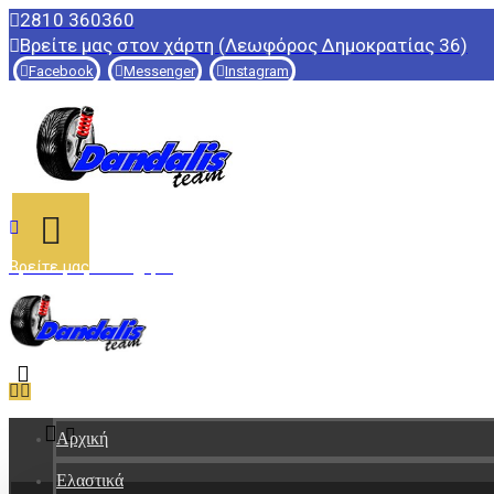
2810 360360
Βρείτε μας στον χάρτη (Λεωφόρος Δημοκρατίας 36)
Facebook
Messenger
Instagram
Βρείτε μας στον χάρτη
Αρχική
Ελαστικά