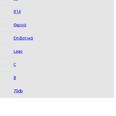
R14
Θερινό
Eπιβατικά
Leao
C
B
70db