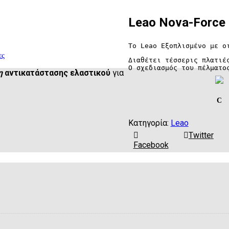
Leao Nova-Force
Το Leao Εξοπλισμένο με ο
ες
Διαθέτει τέσσερις πλατιέ
Ο σχεδιασμός του πέλματο
η
αντικατάστασης ελαστικού
για
C
Κατηγορία:
Leao
Twitter
Facebook