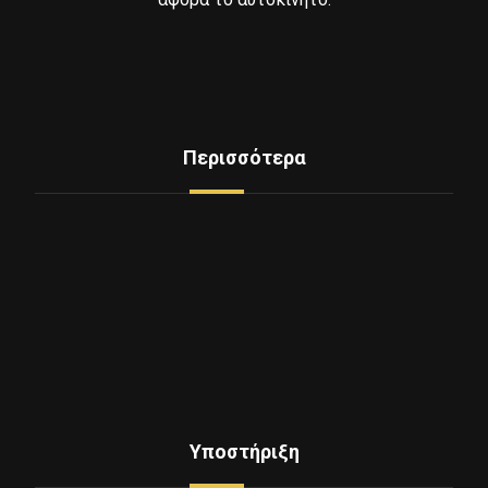
Περισσότερα
Δείτε Ελαστικά
Υπηρεσίες
Mini Service
Εξοπλισμος - Μηχανήματα
Επικοινωνία
Ποιοι Είμαστε
Υποστήριξη