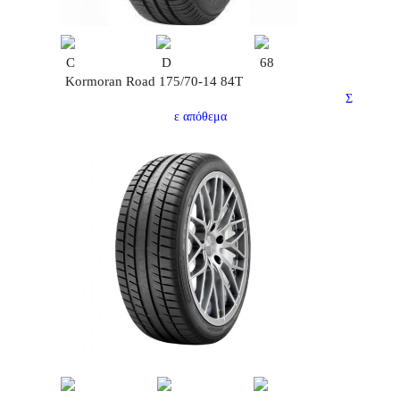
C
D
68
Kormoran Road 175/70-14 84T
Σ
ε απόθεμα