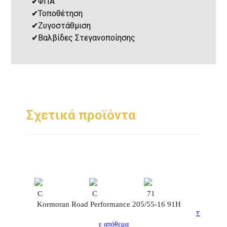
✔
ΦΠΑ
✔
Τοποθέτηση
✔
Ζυγοστάθμιση
✔
Βαλβίδες Στεγανοποίησης
Σχετικά προϊόντα
C
C
71
Kormoran Road Performance 205/55-16 91H
Σ
ε απόθεμα