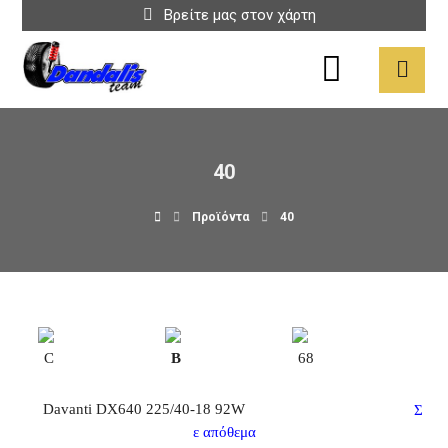
Βρείτε μας στον χάρτη
40
Προϊόντα
40
C
B
68
Davanti DX640 225/40-18 92W
Σ
ε απόθεμα