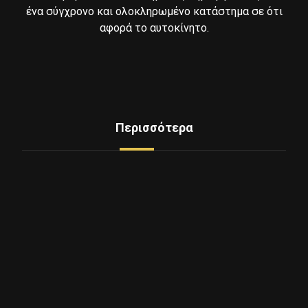
ένα σύγχρονο και ολοκληρωμένο κατάστημα σε ότι
αφορά το αυτοκίνητο.
Περισσότερα
Δείτε Ελαστικά
Υπηρεσίες
Mini Service
Εξοπλισμος - Μηχανήματα
Επικοινωνία
Ποιοι Είμαστε