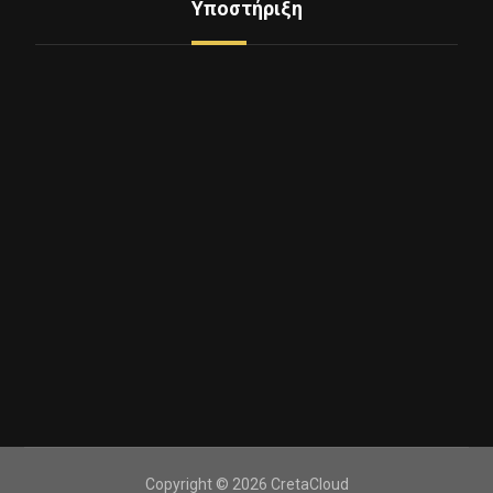
Υποστήριξη
2810 360360
Λεωφόρος Δημοκρατίας 36
Copyright © 2026 CretaCloud