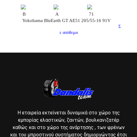
B
A
71
Yokohama BluEarth GT AE51 205/55-16 91V
Σ
ε απόθεμα
Η εταιρεία εκτείνεται δυναμικά στο χώρο της
εμπορίας ελαστικών, ζαντών, βουλκανιζατέρ
καθώς και στο χώρο της ανάρτησης , των φρένων
και του μπροστινού συστήματος δημιοργώντας έτσι