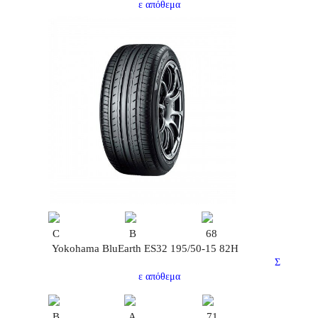
ε απόθεμα
C
B
68
Yokohama BluEarth ES32 195/50-15 82H
Σ
ε απόθεμα
B
A
71