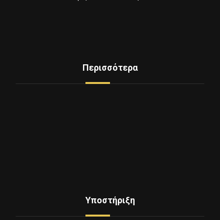
Περισσότερα
Δείτε Ελαστικά
Υπηρεσίες
Mini Service
Εξοπλισμος - Μηχανήματα
Επικοινωνία
Ποιοι Είμαστε
Υποστήριξη