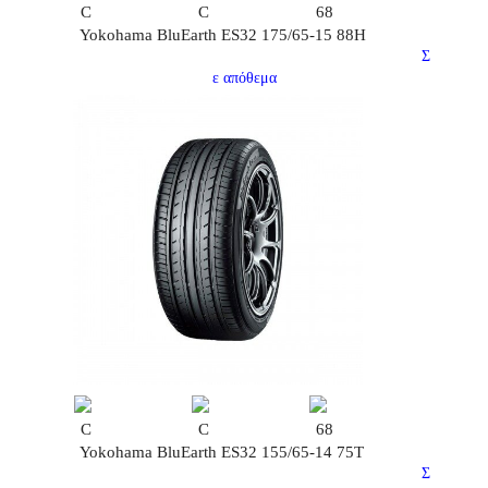
C
C
68
Yokohama BluEarth ES32 175/65-15 88H
Σ
ε απόθεμα
C
C
68
Yokohama BluEarth ES32 155/65-14 75T
Σ