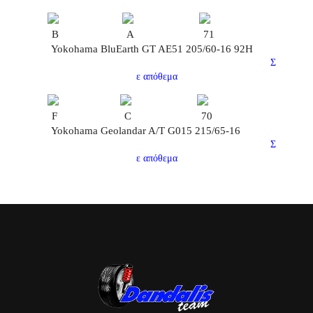
B
A
71
Yokohama BluEarth GT AE51 205/60-16 92H
Σ
ε απόθεμα
F
C
70
Yokohama Geolandar A/T G015 215/65-16
Σ
ε απόθεμα