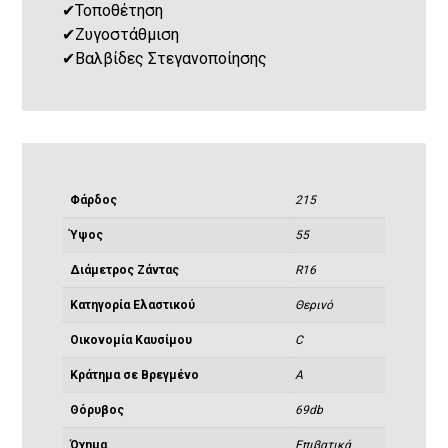
✔
Τοποθέτηση
✔
Ζυγοστάθμιση
✔
Βαλβίδες Στεγανοποίησης
Φάρδος
215
Ύψος
55
Διάμετρος Ζάντας
R16
Κατηγορία Ελαστικού
Θερινό
Οικονομία Καυσίμου
C
Κράτημα σε Βρεγμένο
A
Θόρυβος
69db
Όχημα
Eπιβατικά