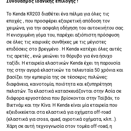
Συνδυασμός ιδανικής επιλογής !
Το Kenda KR203 διαθέτει ένα πέλμα για όλες τις
εποχές , που προσφέρει εξαιρετική απόδοση τον
χειμώνα, για την ασφαλη οδήγηση του αυτοκινήτου σας.
Η ενισχυμένη γόμα του, παρέχει αξιόπιστη πρόσφυση
σε όλες τις καιρικές συνθήκες με τις μέγιστες
επιδόσεις στο βρεγμένο . Η Kenda κατέχει όλες αυτές
τις αρετές , ενώ μειώνει το θόρυβο για ένα ήσυχο
ταξίδι. Η εταιρεία ελαστικών Kenda έχει τη παρουσία
της στην αγορά ελαστικών τα τελευταία 50 χρόνια και
βασίζει την εμπειρία της σε τέσσερις πυλώνες:
διαφάνεια, καινοτομία, ποιότητα και εξυπηρέτηση
πελατών. Τα ελαστικά κατασκευάζονται στην Ασία σε
διάφορα εργοστάσια που βρίσκονται στην Ταϊβάν, το
Βιετνάμ και την Κίνα. Η Kenda είναι μία εταιρεία που
εξειδικεύεται στα ελαστικά για οχήματα off-road
(ελαστικά για cross, quad, αγροτικά οχήματα, κλπ…).
Χάρη σε αυτή τεχνογνωσία στον τομέα off-road, η