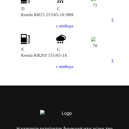
71
D
C
Kenda KR15 215/65-16 98H
Σ
ε απόθεμα
70
E
C
Kenda KR203 155/65-14
Σ
ε απόθεμα
Η εταιρεία εκτείνεται δυναμικά στο χώρο της