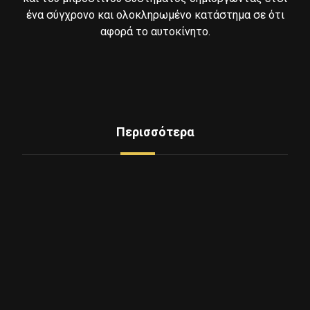
ένα σύγχρονο και ολοκληρωμένο κατάστημα σε ότι
αφορά το αυτοκίνητο.
Περισσότερα
Δείτε Ελαστικά
Υπηρεσίες
Mini Service
Εξοπλισμος - Μηχανήματα
Επικοινωνία
Ποιοι Είμαστε