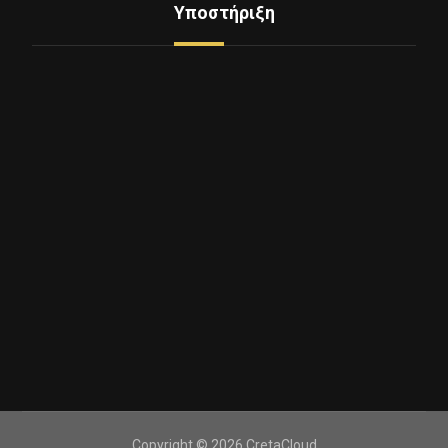
Υποστήριξη
2810 360360
Λεωφόρος Δημοκρατίας 36
Copyright © 2026 CretaCloud