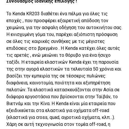
Συνδυασμός ιδανικής επιλογής !
Το Kenda KR203 διαθέτει ένα πέλμα για όλες τις
εποχές , που προσφέρει εξαιρετική απόδοση τον
χειμώνα, για την ασφαλη οδήγηση του αυτοκινήτου σας.
Η ενισχυμένη γόμα του, παρέχει αξιόπιστη πρόσφυση
σε όλες τις καιρικές συνθήκες με τις μέγιστες
επιδόσεις στο βρεγμένο . Η Kenda κατέχει όλες αυτές
τις αρετές , ενώ μειώνει το θόρυβο για ένα ήσυχο
ταξίδι. Η εταιρεία ελαστικών Kenda έχει τη παρουσία
της στην αγορά ελαστικών τα τελευταία 50 χρόνια και
βασίζει την εμπειρία της σε τέσσερις πυλώνες:
διαφάνεια, καινοτομία, ποιότητα και εξυπηρέτηση
πελατών. Τα ελαστικά κατασκευάζονται στην Ασία σε
διάφορα εργοστάσια που βρίσκονται στην Ταϊβάν, το
Βιετνάμ και την Κίνα. Η Kenda είναι μία εταιρεία που
εξειδικεύεται στα ελαστικά για οχήματα off-road
(ελαστικά για cross, quad, αγροτικά οχήματα, κλπ…).
Χάρη σε αυτή τεχνογνωσία στον τομέα off-road, η