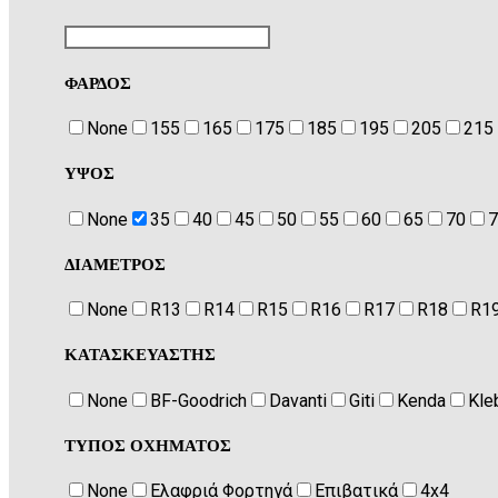
ΦΑΡΔΟΣ
None
155
165
175
185
195
205
215
ΥΨΟΣ
None
35
40
45
50
55
60
65
70
7
ΔΙΑΜΕΤΡΟΣ
None
R13
R14
R15
R16
R17
R18
R1
ΚΑΤΑΣΚΕΥΑΣΤΗΣ
None
BF-Goodrich
Davanti
Giti
Kenda
Kle
ΤΥΠΟΣ ΟΧΗΜΑΤΟΣ
None
Ελαφριά Φορτηγά
Eπιβατικά
4x4