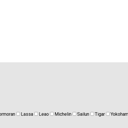
ormoran
Lassa
Leao
Michelin
Sailun
Tigar
Yokoha