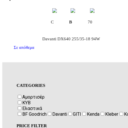
C
B
70
Davanti DX640 255/35-18 94W
Σε απόθεμα
CATEGORIES
Αμορτισέρ
KYB
Ελαστικά
BF Goodrich
Davanti
GITI
Kenda
Kleber
K
PRICE FILTER