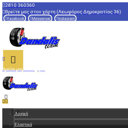
2810 360360
Βρείτε μας στον χάρτη (Λεωφόρος Δημοκρατίας 36)
Facebook
Messenger
Instagram
Βρείτε μας στον χάρτη
Αρχική
Ελαστικά