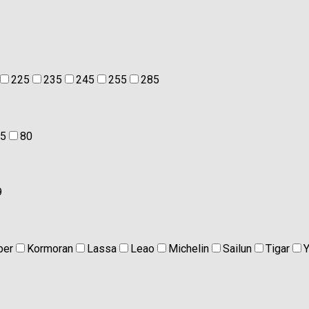
225
235
245
255
285
5
80
9
ber
Kormoran
Lassa
Leao
Michelin
Sailun
Tigar